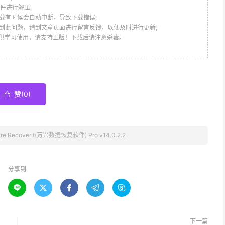
件进行解压;
载有时候会自动中断，导致下载错误;
到此问题，请到文章页面进行留言反馈，以便及时进行更新;
仅供学习使用，请支持正版！下载后请注意杀毒。
赞(
0
)

are Recoverit(万兴数据恢复软件) Pro v14.0.2.2
分享到





下一篇