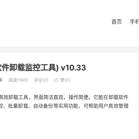
首页
手
r(软件卸载监控工具) v10.33
件
阅读(180)
评论(0)
赞(
0
)

ows 系统的高效卸载工具，界面简洁直观，操作简便。它能在卸载软件
控、批量卸载、自动备份等实用功能，可帮助用户高效管理