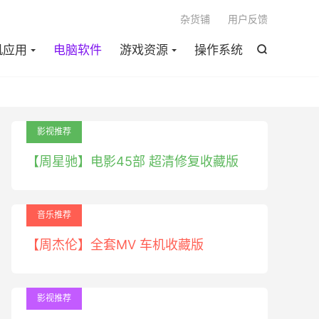

杂货铺
用户反馈
机应用
电脑软件
游戏资源
操作系统

影视推荐
【周星驰】电影45部 超清修复收藏版
音乐推荐
【周杰伦】全套MV 车机收藏版
影视推荐