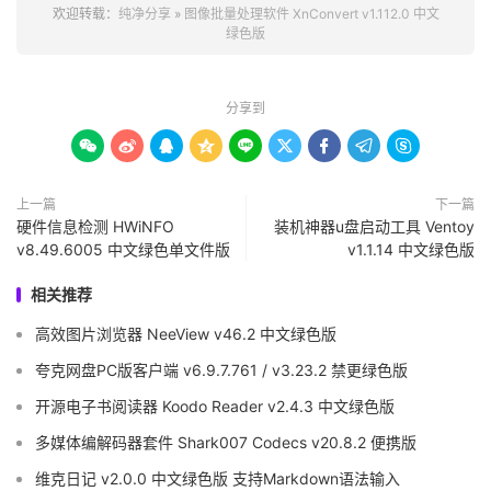
欢迎转载：
纯净分享
»
图像批量处理软件 XnConvert v1.112.0 中文
绿色版
分享到









上一篇
下一篇
硬件信息检测 HWiNFO
装机神器u盘启动工具 Ventoy
v8.49.6005 中文绿色单文件版
v1.1.14 中文绿色版
相关推荐
高效图片浏览器 NeeView v46.2 中文绿色版
夸克网盘PC版客户端 v6.9.7.761 / v3.23.2 禁更绿色版
开源电子书阅读器 Koodo Reader v2.4.3 中文绿色版
多媒体编解码器套件 Shark007 Codecs v20.8.2 便携版
维克日记 v2.0.0 中文绿色版 支持Markdown语法输入