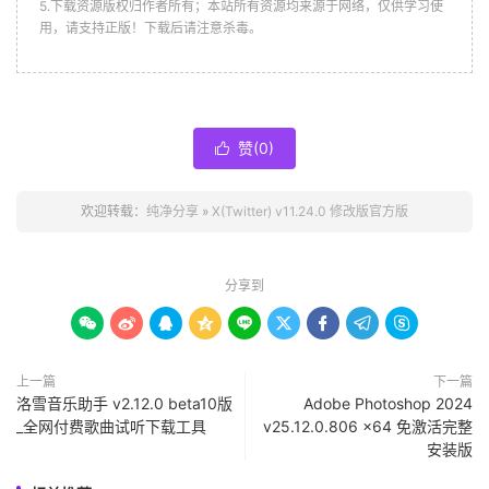
5.下载资源版权归作者所有；本站所有资源均来源于网络，仅供学习使
用，请支持正版！下载后请注意杀毒。
赞(
0
)

欢迎转载：
纯净分享
»
X(Twitter) v11.24.0 修改版官方版
分享到









上一篇
下一篇
洛雪音乐助手 v2.12.0 beta10版
Adobe Photoshop 2024
_全网付费歌曲试听下载工具
v25.12.0.806 x64 免激活完整
安装版