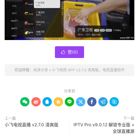
赞(
0
)

欢迎转载：
纯净分享
»
小飞电视 APP v2.7.0 清爽版，电视直播软件
分享到









上一篇
下一篇
小飞电视直播 v2.7.0 清爽版
IPTV Pro v9.0.12 解锁专业版 +
全球直播源