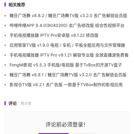
相关推荐
糖豆广场舞 v8.8.2 / 糖豆广场舞TV版 v3.2.0 去广告解锁会员版
哔哩哔哩APP 9.4.0(9040200) 去广告修改版 综合性视频平台
手机电视播放器 IPTV Pro安卓版 v9.1.22 修改版
应用管家TV版 v1.9.0 电视 / 车机 / 平板全能应用与文件管理器
手机电视播放器 IPTV Pro v9.1.21 解锁专业版 全球直播源免费看
FongMi影视 v5.5.3 手机版/电视版 基于TvBox的开源TV盒子
糖豆广场舞 v8.8.1 / 糖豆广场舞TV版 v3.2.0 去广告解锁会员版
影视仓TV版 v6.2.1 去广告版 一款基于TVBox制作的影视应用
评论
抢沙发
评论前必须登录！