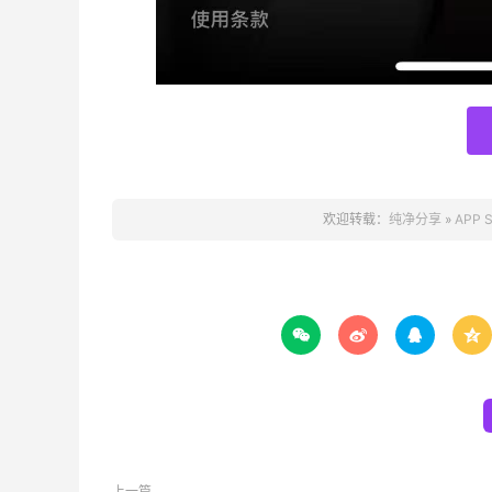
欢迎转载：
纯净分享
»
APP 




上一篇