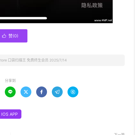
赞(
0
)

Store 口袋扫描王 免费终生会员 2025/7/14
分享到





IOS APP
下一篇