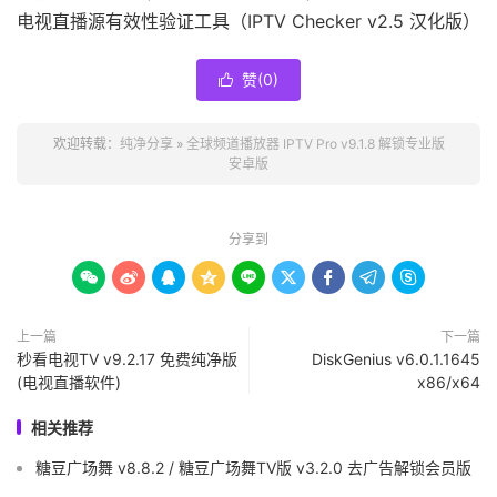
电视直播源有效性验证工具（IPTV Checker v2.5 汉化版）
赞(
0
)

欢迎转载：
纯净分享
»
全球频道播放器 IPTV Pro v9.1.8 解锁专业版
安卓版
分享到









上一篇
下一篇
秒看电视TV v9.2.17 免费纯净版
DiskGenius v6.0.1.1645
(电视直播软件)
x86/x64
相关推荐
糖豆广场舞 v8.8.2 / 糖豆广场舞TV版 v3.2.0 去广告解锁会员版