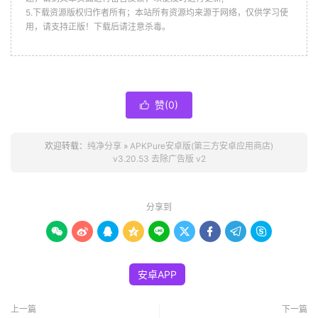
5.下载资源版权归作者所有；本站所有资源均来源于网络，仅供学习使
用，请支持正版！下载后请注意杀毒。
赞(
0
)

欢迎转载：
纯净分享
»
APKPure安卓版(第三方安卓应用商店)
v3.20.53 去除广告版 v2
分享到









安卓APP
上一篇
下一篇